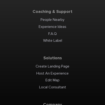
Coaching & Support
People Nearby
Experience Ideas
F.A.Q
White Label
Solutions
Create Landing Page
Host An Experience
Edit Map
Local Consultant
Company