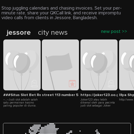
Stop juggling calendars and chasing invoices. Set your per-
minute rate, share your QKCall link, and receive impromptu
video calls from clients in Jessore, Bangladesh.
jessore
city news
new post >>
###Situs Slot Bet Rendah
street 113 number 5
https://joker123.oo.gd
Illya Sh
--...--Judi slot adalah salah
Joker123 atau lebih
http://www.
satu permainan kasino
dikenal oleh para pecinta
paling populer di dunia.
judi slot sebagai Joker
Dalam dunia perjudian
gaming merupakan
online, Slotbetrendah telah
sebuah penyedia daftar
menjadi tujuan utama bagi
joker slot terbaik di
para penggemar slot.
indonesia klik disini.
Dengan koleksi permainan
https://joker123.oo.gd
yang beragam dan inovatif,
Slotbetrendah menawarkan
pengalaman bermain yang
mengasyikkan. Para