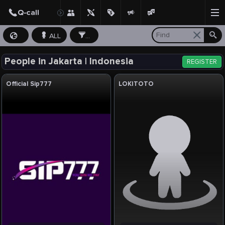
ALL
...
People in Jakarta | Indonesia
REGISTER
Official Sip777
LOKITOTO