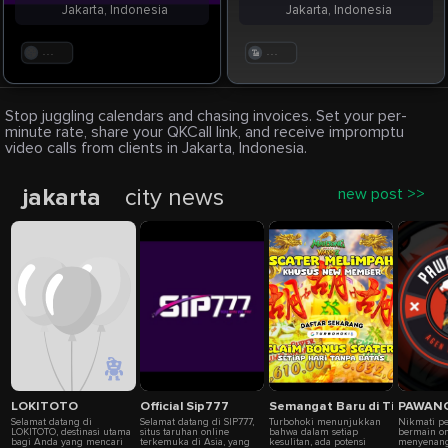
Jakarta, Indonesia
Jakarta, Indonesia
. . .
. . .
Stop juggling calendars and chasing invoices. Set your per-
minute rate, share your QKCall link, and receive impromptu
video calls from clients in Jakarta, Indonesia.
jakarta
city news
new post >>
LOKITOTO
Official Sip777
Semangat Baru di Tiap Putar
PAWANG
Selamat datang di
Selamat datang di SIP777,
Turbohoki menunjukkan
Nikmati p
LOKITOTO, destinasi utama
situs taruhan online
bahwa dalam setiap
bermain on
bagi Anda yang mencari
terkemuka di Asia, yang
kesulitan, ada potensi
menyenan