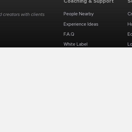
Coaching & Support
S
People Nearby
C
 creators with clients
Experience Ideas
H
F.A.Q
E
White Label
Lo
Impromptu Paid-Per-Minute Quanta Calls