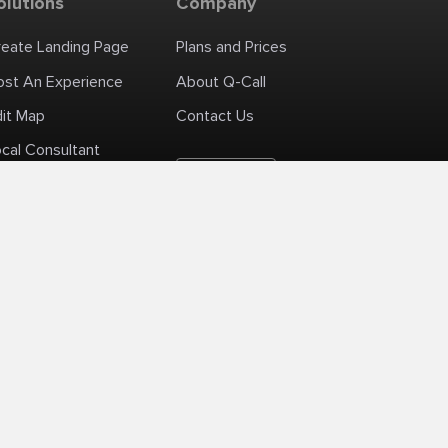
olutions
Company
reate Landing Page
Plans and Prices
ost An Experience
About Q-Call
dit Map
Contact Us
cal Consultant
English
+1 (425) 999-3303
6AM - 3PM PST