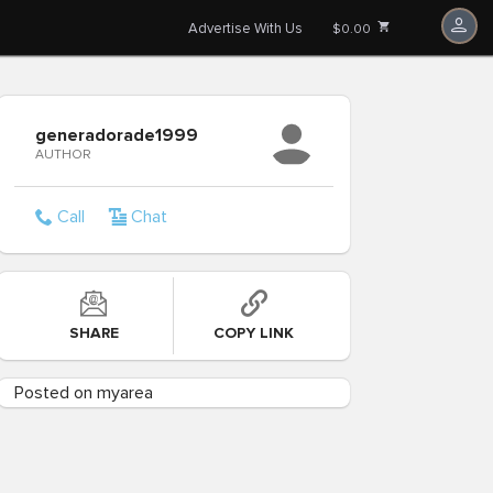
Advertise With Us
$0.00
generadorade1999
AUTHOR
Call
Chat
SHARE
COPY LINK
Posted on myarea