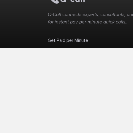
Q-Call connects experts, consultants, and
for instant pay-per-minute quick calls...
Get Paid per Minute
Skip the calendar. Charge per minute...