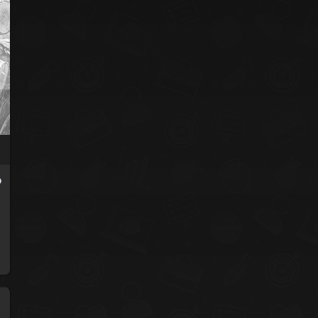
o
s
.