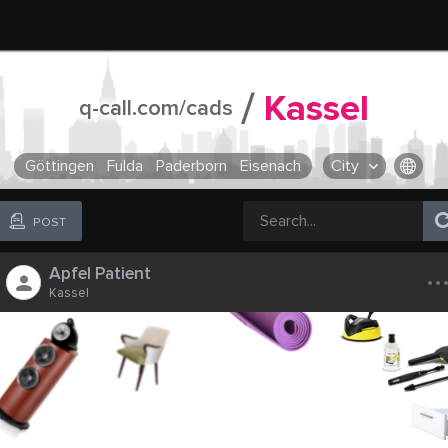
/
Kassel
q-call.com/cads
Göttingen
Fulda
Paderborn
Eisenach
City
OR SELECT A CITY FROM POPULAR DESTINATIONS ::
POST
..
Apfel Patient
Kassel