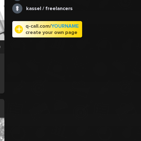
kassel / freelancers
q-call.com/
YOURNAME
create your own page
0
n
.