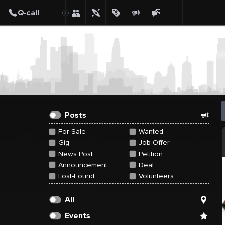
Create Post
Post
Posts
For Sale
Wanted
Gig
Job Offer
News Post
Petition
Announcement
Deal
Lost-Found
Volunteers
All
Events