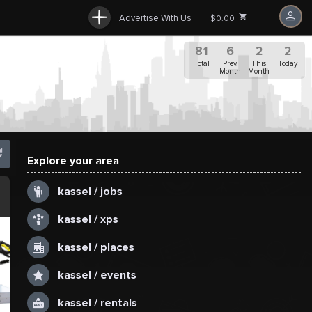
Advertise With Us
$0.00
81
6
2
2
Total
Prev.
This
Today
Month
Month
Explore your area
.
kassel / jobs
kassel / xps
kassel / places
kassel / events
kassel / rentals