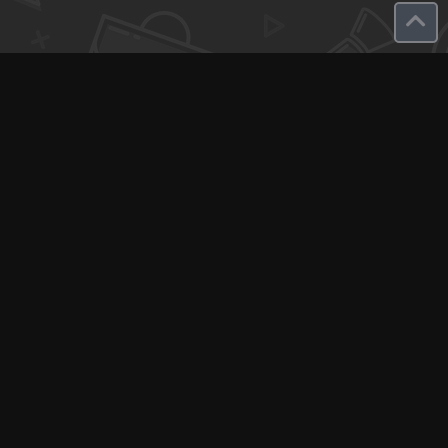
Q-Call connects experts, consultants, and creators with clients
for instant pay-per-minute quick calls...
Get Paid per Minute
Coaching & Support
People Nearby
Experience Ideas
F.A.Q
White Label