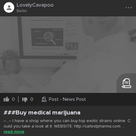
...
LovelyCavapoo
Berlin
0
0
Post - News Post
###Buy medical marijuana
--...-- I have a shop where you can buy top exotic strains online. C
ould you take a look at it: WEBSITE: http://safestpharma.com ...
read more