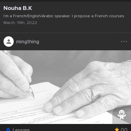
Nouha B.K
I’m a French/English/Arabic speaker. I propose a French courses
March, 19th, 2022
...
mingthing
0.0
Lessons