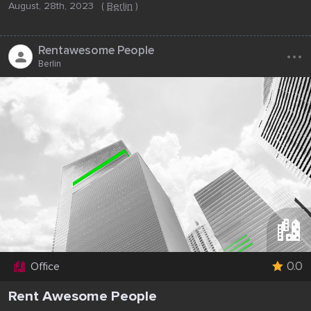
August, 28th, 2023
(
Berlin
)
...
Rentawesome People
Berlin
0.0
Office
Rent Awesome People