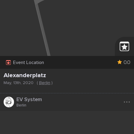
0.0
Event Location
Alexanderplatz
May, 13th, 2020
(
Berlin
)
...
EV System
Berlin