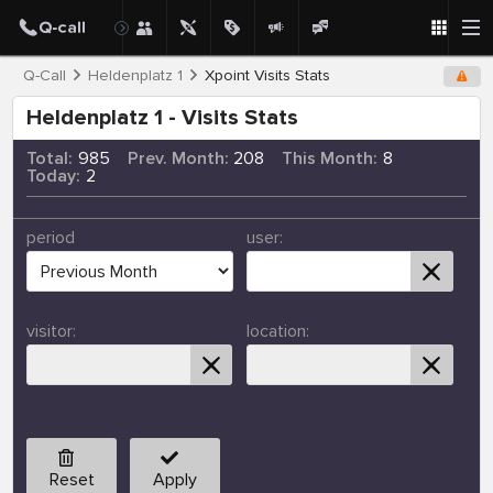
Q-Call
Heldenplatz 1
Xpoint Visits Stats
Heldenplatz 1 - Visits Stats
Total:
985
Prev. Month:
208
This Month:
8
Today:
2
period
user:
visitor:
location:
Reset
Apply