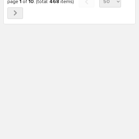
page
1
of
10
. (total:
468
items)