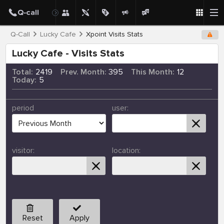
Q-Call
Lucky Cafe
Xpoint Visits Stats
Lucky Cafe - Visits Stats
Total:
2419
Prev. Month:
395
This Month:
12
Today:
5
period
user:
visitor:
location:
Reset
Apply