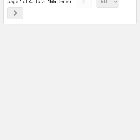
page
1
of
4
. (total:
165
items)