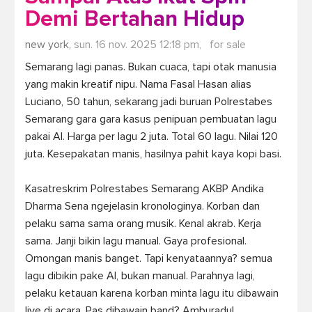
Demi Bertahan Hidup
new york,
sun. 16 nov. 2025 12:18 pm,
for sale
Semarang lagi panas. Bukan cuaca, tapi otak manusia 
yang makin kreatif nipu. Nama Fasal Hasan alias 
Luciano, 50 tahun, sekarang jadi buruan Polrestabes 
Semarang gara gara kasus penipuan pembuatan lagu 
pakai AI. Harga per lagu 2 juta. Total 60 lagu. Nilai 120 
juta. Kesepakatan manis, hasilnya pahit kaya kopi basi.

Kasatreskrim Polrestabes Semarang AKBP Andika 
Dharma Sena ngejelasin kronologinya. Korban dan 
pelaku sama sama orang musik. Kenal akrab. Kerja 
sama. Janji bikin lagu manual. Gaya profesional. 
Omongan manis banget. Tapi kenyataannya? semua 
lagu dibikin pake AI, bukan manual. Parahnya lagi, 
pelaku ketauan karena korban minta lagu itu dibawain 
live di acara. Pas dibawain band? Amburadul. 