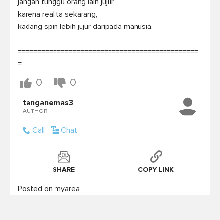
jangan tunggu orang lain jujur

karena realita sekarang,

kadang spin lebih jujur daripada manusia.

==============================================
=
0
0
tanganemas3
AUTHOR
Call
Chat
SHARE
COPY LINK
Posted on myarea