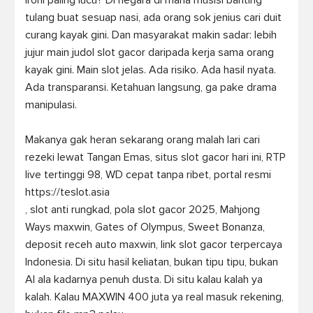
Ironi paling lucu? Di negara di mana musisi banting 
tulang buat sesuap nasi, ada orang sok jenius cari duit 
curang kayak gini. Dan masyarakat makin sadar: lebih 
jujur main judol slot gacor daripada kerja sama orang 
kayak gini. Main slot jelas. Ada risiko. Ada hasil nyata. 
Ada transparansi. Ketahuan langsung, ga pake drama 
manipulasi.

Makanya gak heran sekarang orang malah lari cari 
rezeki lewat Tangan Emas, situs slot gacor hari ini, RTP 
live tertinggi 98, WD cepat tanpa ribet, portal resmi 
https://teslot.asia

, slot anti rungkad, pola slot gacor 2025, Mahjong 
Ways maxwin, Gates of Olympus, Sweet Bonanza, 
deposit receh auto maxwin, link slot gacor terpercaya 
Indonesia. Di situ hasil keliatan, bukan tipu tipu, bukan 
AI ala kadarnya penuh dusta. Di situ kalau kalah ya 
kalah. Kalau MAXWIN 400 juta ya real masuk rekening, 