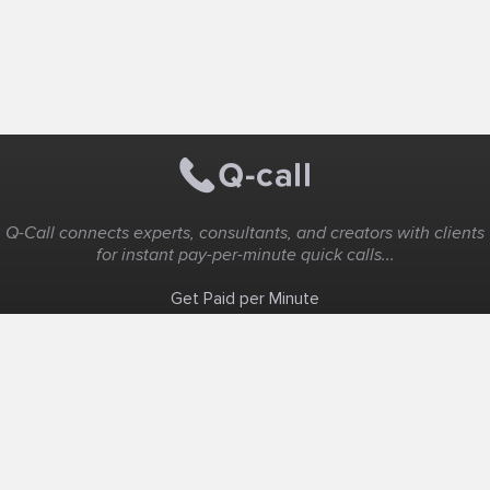
Q-Call connects experts, consultants, and creators with clients
for instant pay-per-minute quick calls...
Get Paid per Minute
Coaching & Support
People Nearby
Experience Ideas
F.A.Q