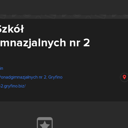
Szkół
mnazjalnych nr 2
in
onadgimnazjalnych nr 2, Gryfino
2.gryfino.biz/