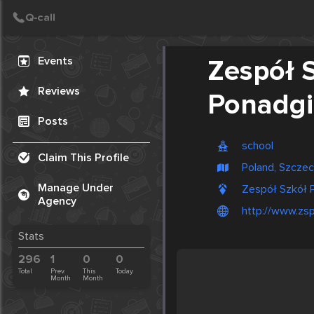
Create Post
Post
Events
Zespół 
Reviews
Ponadgi
Posts
school
Claim This Profile
Poland, Szczec
Manage Under
Zespół Szkół P
Agency
http://www.zsp
Stats
296
1
0
0
Total
Prev.
This
Today
Month
Month