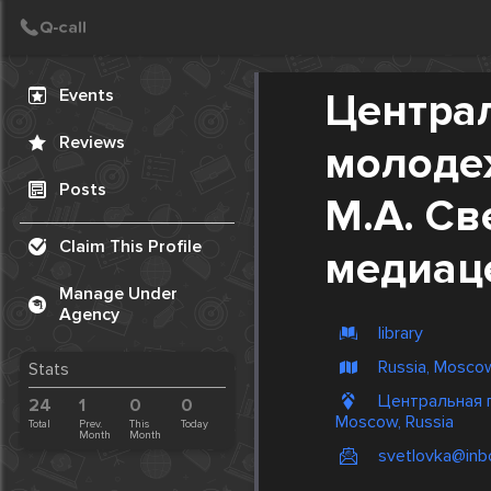
Create Post
Post
Events
Центра
Reviews
молоде
Posts
М.А. С
Claim This Profile
медиац
Manage Under
Agency
library
Russia, Mosco
Stats
Центральная г
24
1
0
0
Moscow, Russia
Total
Prev.
This
Today
Month
Month
svetlovka@inbo