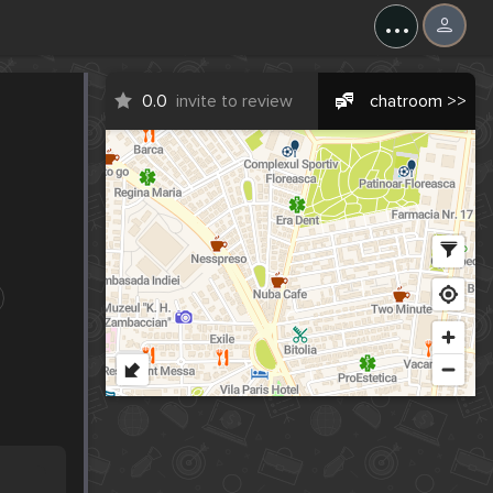
...
0.0
invite to review
chatroom >>