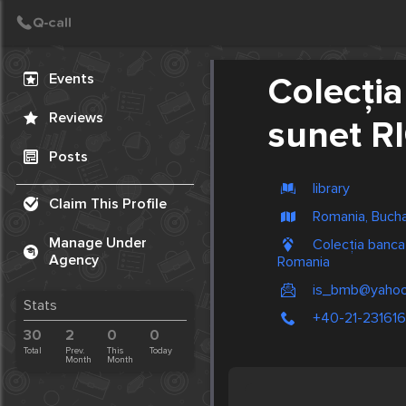
Create Post
Post
Events
Colecția
Reviews
sunet 
Posts
library
Claim This Profile
Romania, Buch
Manage Under
Colecția banc
Agency
Romania
is_bmb@yaho
Stats
+40-21-23161
30
2
0
0
Total
Prev.
This
Today
Month
Month